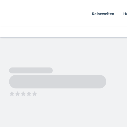
Reisewelten
H
5