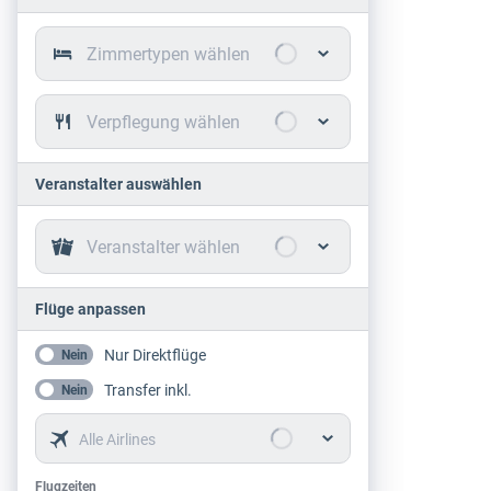
Zimmertypen wählen
Verpflegung wählen
Veranstalter auswählen
Veranstalter wählen
Flüge anpassen
Nur Direktflüge
Nein
Transfer inkl.
Nein
Alle Airlines
Flugzeiten
Flugzeiten