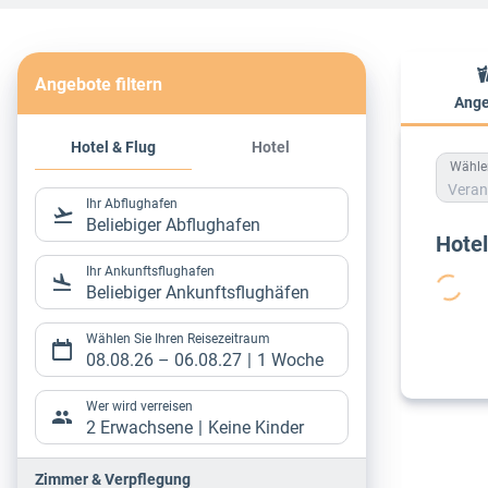
Angebote filtern
Ange
Hote
Hotel & Flug
Hotel
Wählen
Veran
Ihr Abflughafen
Beliebiger Abflughafen
Hote
Ihr Ankunftsflughafen
Beliebiger Ankunftsflughäfen
Wählen Sie Ihren Reisezeitraum
08.08.26
–
06.08.27
1 Woche
Wer wird verreisen
2 Erwachsene
Keine Kinder
Zimmer & Verpflegung