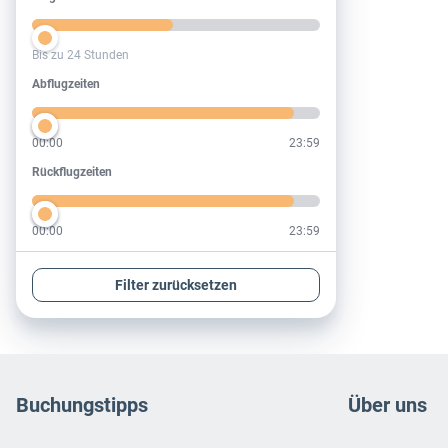
Bis zu 24 Stunden
Abflugzeiten
Abflugzeiten
00:00
23:59
Rückflugzeiten
Rückflugzeiten
00:00
23:59
Filter zurücksetzen
Footer
Footer navigation
Buchungstipps
Über uns