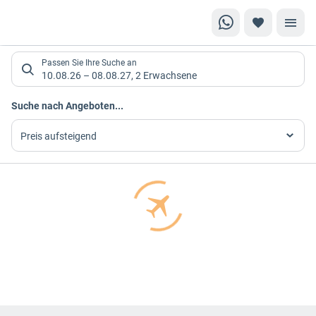
Suchlistenseite
Passen Sie Ihre Suche an
10.08.26
–
08.08.27
,
2 Erwachsene
Suchergebnisse
Suche nach Angeboten...
Preis aufsteigend
Footer