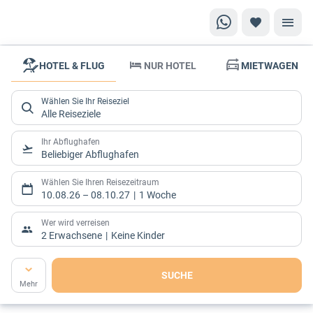
HOTEL & FLUG
NUR HOTEL
MIETWAGEN
Reisewelten
Individueller
Wählen Sie Ihr Reiseziel
Urlaub ganz
Alle Reiseziele
nah!
Ihr Abflughafen
Beliebiger Abflughafen
Wählen Sie Ihren Reisezeitraum
10.08.26
–
08.10.27
1 Woche
Wer wird verreisen
2 Erwachsene
Keine Kinder
SUCHE
Mehr