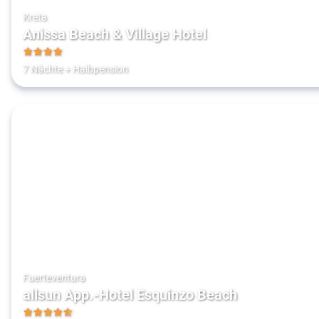
Kreta
Anissa Beach & Village Hotel
4
7 Nächte
+
Halbpension
Fuerteventura
allsun App.-Hotel Esquinzo Beach