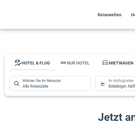
Reisewelten
H
HOTEL & FLUG
NUR HOTEL
MIETWAGEN
Wählen Sie Ihr Reiseziel
Ihr Abflughafen
Alle Reiseziele
Beliebiger Ab
HOTEL & FLUG
NUR HOTEL
MIETWAGEN
Jetzt a
Wählen Sie Ihr Reiseziel
Ihr Abflughafen
Alle Reiseziele
Beliebiger Ab