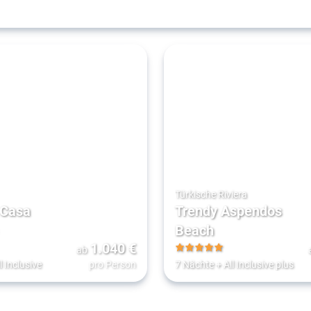
Türkische Riviera
 Casa
Trendy Aspendos
Beach
1.040
€
ab
5
l Inclusive
pro Person
7 Nächte
+
All Inclusive plus