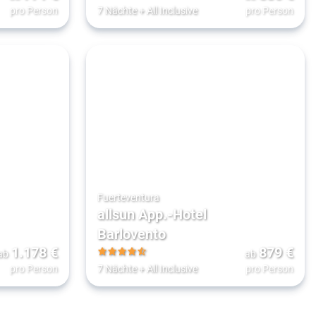
5
pro Person
7 Nächte
+
All Inclusive
pro Person
Fuerteventura
allsun App.-Hotel
Barlovento
1.178
€
879
€
ab
ab
4.5
pro Person
7 Nächte
+
All Inclusive
pro Person