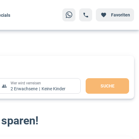
Favoriten
cials
Wer wird verreisen
SUCHE
2 Erwachsene
Keine Kinder
 sparen!
Wer wird verreisen
SUCHE
2 Erwachsene
Keine Kinder