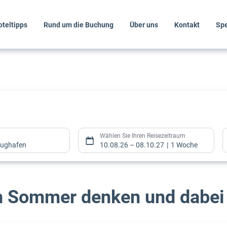
oteltipps
Rund um die Buchung
Über uns
Kontakt
Spe
Wählen Sie Ihren Reisezeitraum
flughafen
10.08.26
–
08.10.27
1 Woche
n Sommer denken und dabei
Wählen Sie Ihren Reisezeitraum
flughafen
10.08.26
–
08.10.27
1 Woche