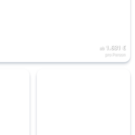
1.631
€
ab
pro Person