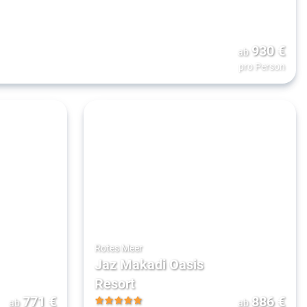
930
€
ab
pro Person
Rotes Meer
Jaz Makadi Oasis
Resort
771
€
886
€
ab
ab