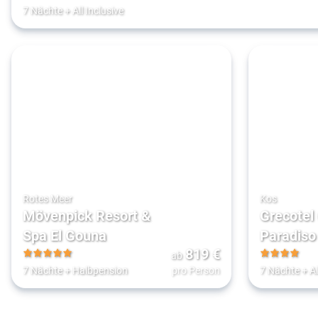
4.5
7 Nächte
+
All Inclusive
Rotes Meer
Kos
Mövenpick Resort &
Grecotel
Spa El Gouna
Paradiso
819
€
ab
5
4
7 Nächte
+
Halbpension
pro Person
7 Nächte
+
Al